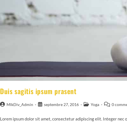
Duis sagitis ipsum prasent
Auteur/autrice
Publication
Post
Commentair
MlkDiv_Admin
septembre 27, 2016
Yoga
0 comme
de
publiée :
category:
de
la
la
Lorem ipsum dolor sit amet, consectetur adipiscing elit. Integer nec 
publication :
publication :