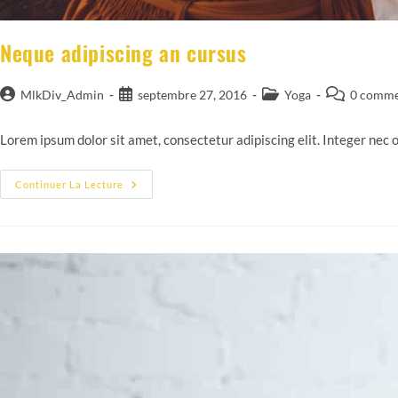
Neque adipiscing an cursus
Auteur/autrice
Publication
Post
Commentair
MlkDiv_Admin
septembre 27, 2016
Yoga
0 comme
de
publiée :
category:
de
la
la
Lorem ipsum dolor sit amet, consectetur adipiscing elit. Integer nec 
publication :
publication :
Neque
Continuer La Lecture
Adipiscing
An
Cursus