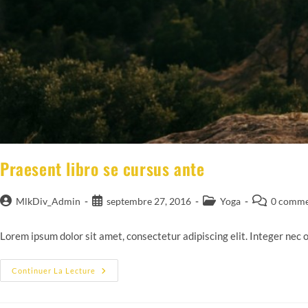
Praesent libro se cursus ante
Auteur/autrice
Publication
Post
Commentair
MlkDiv_Admin
septembre 27, 2016
Yoga
0 comme
de
publiée :
category:
de
la
la
Lorem ipsum dolor sit amet, consectetur adipiscing elit. Integer nec 
publication :
publication :
Praesent
Continuer La Lecture
Libro
Se
Cursus